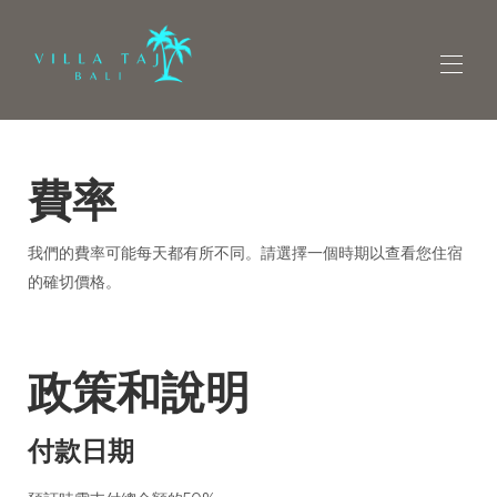
概觀
費率
家
地圖
圖庫
我們的費率可能每天都有所不同。請選擇一個時期以查看您住宿
費率
是否有空房
的確切價格。
評論
聯絡人
找到我們
政策和說明
付款日期