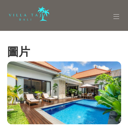
概觀
圖片
家
地圖
圖庫
費率
是否有空房
評論
聯絡人
找到我們