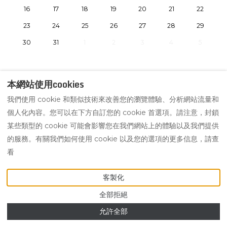
16
17
18
19
20
21
22
23
24
25
26
27
28
29
30
31
1
2
3
4
5
本網站使用cookies
我們使用 cookie 和類似技術來改善您的瀏覽體驗、分析網站流量和
Chinese
+6287878948419
EUR
(Traditional)
個人化內容。您可以在下方自訂您的 cookie 首選項。請注意，封鎖
某些類型的 cookie 可能會影響您在我們網站上的體驗以及我們提供
的服務。有關我們如何使用 cookie 以及您的選項的更多信息，請查
Jalan Bikini II, No.3,
©
2026
Villa Taj
保留一切權
看
Cookie 政策
Padangsambian Klod,
利
- 供電
洛吉菲
Badung Bali, 印尼 80117
.
電子郵件
:
客製化
hello@villatajbali.com
全部拒絕
允許全部